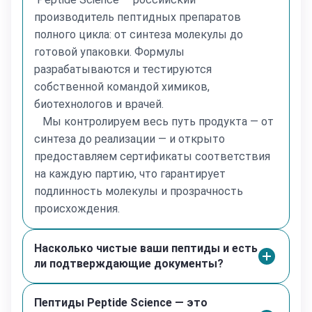
пролить свет на ангиогенез (процесс образования
производитель пептидных препаратов
новых кровеносных сосудов), который играет
полного цикла: от синтеза молекулы до
ключевую роль не только в заживлении ран, но также
готовой упаковки. Формулы
в росте тканей, развитии рака и эмбриогенезе.
BPC-157 демонстрирует минимальные побочные
разрабатываются и тестируются
эффекты, умеренную пероральную биодоступность и
собственной командой химиков,
отличную подкожную биодоступность у мышей.
биотехнологов и врачей.
Однако дозировки, рассчитанные на килограмм
Мы контролируем весь путь продукта — от
массы тела у мышей, не могут быть напрямую
синтеза до реализации — и открыто
перенесены на людей. BPC-157, предлагаемый к
предоставляем сертификаты соответствия
продаже на сайте товар предназначен исключительно
на каждую партию, что гарантирует
для образовательных и научных исследований и не
подлинность молекулы и прозрачность
для употребления человеком.
происхождения.
Противопоказания
Только для исследовательских целей.
Насколько чистые ваши пептиды и есть
Особые указания
ли подтверждающие документы?
Вся наша продукция изготавливается методом
лиофилизации (сублимационной сушки), что
обеспечивает 100% стабильность пептидов при
Пептиды Peptide Science — это