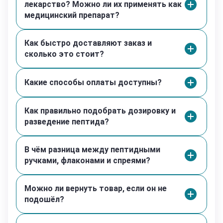
транспортировке в течение 3–4 месяцев.
лекарство? Можно ли их применять как
медицинский препарат?
Реконституция и хранение:
После реконституции (разведения в
Как быстро доставляют заказ и
бактериостатической воде) пептиды необходимо
сколько это стоит?
хранить в холодильнике при температуре +2…+8°C для
сохранения стабильности. Срок годности
реконституированного раствора составляет до 30
Какие способы оплаты доступны?
дней.
Как правильно подобрать дозировку и
Описание процесса лиофилизации:
разведение пептида?
Лиофилизация — метод криодесикации, при котором
пептидный раствор подвергается замораживанию с
последующей сублимацией растворителя под
В чём разница между пептидными
вакуумом. В результате происходит прямое
ручками, флаконами и спреями?
возгонение воды из твердой фазы в газообразную,
что приводит к образованию стабильного
лиофилизированного пептида в виде
Можно ли вернуть товар, если он не
кристаллического белого порошка. Данная форма
подошёл?
сохраняет стабильность при комнатной температуре
до момента реконституции.