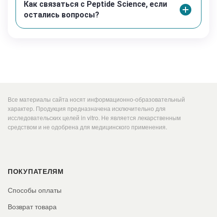
Как связаться с Peptide Science, если
остались вопросы?
Рекомендации по хранению:
Кратковременное хранение (до 3–4 месяцев):
Лиофилизированные пептиды: допустимо хранение
при температуре до +25°C в защищенном от света
месте.
Реконституированные пептиды: строго при +2…+8°C.
Длительное хранение (свыше 4 месяцев):
Рекомендуется глубокая заморозка при -80°C (-112°F)
Все материалы сайта носят информационно-образовательный
для максимального сохранения стабильности
характер. Продукция предназначена исключительно для
молекулы.
исследовательских целей in vitro. Не является лекарственным
средством и не одобрена для медицинского применения.
Критические параметры:
Избегать повторных циклов заморозки/разморозки.
Минимизировать воздействие УФ-излучения и влаги.
Использовать стерильные условия при
ПОКУПАТЕЛЯМ
реконституции.
Способы оплаты
Состав
Возврат товара
Аминокислотная последовательность: Gly- Glu-Pro-