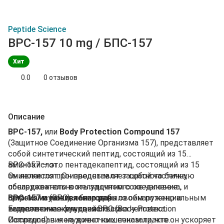
Peptide Science
BPC-157 10 mg / БПС-157
Хит
0.0
0 отзывов
Описание
BPC-157,
или
Body Protection Compound 157
(Защитное Соединение Организма 157), представляет
собой синтетический пептид, состоящий из 15
аминокислот.
BPC-157 — это пентадекапептид, состоящий из 15
Он является производным от защитного белка,
аминокислот. Он представляет собой частичную
обнаруженного в желудочном соке человека, и
последовательность защитного соединения
широко изучается благодаря своим потенциальным
организма (BPC), которое было обнаружено и
BPC-157 и заживление ран
терапевтическим свойствам.
выделено из желудочного сока человека.
Естественная функция BPC (Body Protection
Исследования на животных показали, что он ускоряет
Compound) в желудочно-кишечном тракте