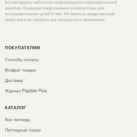
Все материалы сайта носят информационно-образовательный
счет S-S моста)
характер. Продукция предназначена исключительно для
исследовательских целей in vitro. Не является лекарственным
2. Химические свойства
средством и не одобрена для медицинского применения.
Молекулярная формула: C₇₈H₁₂₃N₂₃O₂₃S₂
Молекулярная масса: 1815.12 г/моль
CAS-номер: 386264-39-7
PubChem CID: 16131447
ПОКУПАТЕЛЯМ
3. Структурные особенности
Способы оплаты
Тип пептида: Циклический (за счет дисульфидного
Возврат товара
моста)
Длина цепи: 15 аминокислот
Доставка
Журнал Peptide Plus
Ключевые аминокислоты:
Цистеины (Cys⁷, Cys¹⁵) – формируют
стабилизирующую S-S связь
КАТАЛОГ
Аргинин (Arg³, Arg⁸) – положительный заряд,
Все пептиды
возможное взаимодействие с ДНК/РНК
Глутаминовая кислота (Glu¹¹) – отрицательный заряд
Пептидные спреи
Гидрофобные остатки (Leu², Ile⁴, Val⁵, Phe¹⁶) – влияют