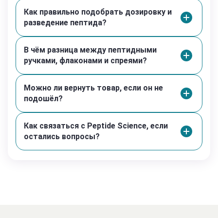
месте.
Как правильно подобрать дозировку и
Реконституированные пептиды: строго при +2…+8°C.
разведение пептида?
Длительное хранение (свыше 4 месяцев):
Рекомендуется глубокая заморозка при -80°C (-112°F)
для максимального сохранения стабильности
В чём разница между пептидными
молекулы.
ручками, флаконами и спреями?
Критические параметры:
Избегать повторных циклов заморозки/разморозки.
Можно ли вернуть товар, если он не
Минимизировать воздействие УФ-излучения и влаги.
подошёл?
Использовать стерильные условия при
реконституции.
Как связаться с Peptide Science, если
остались вопросы?
Характеристики пептида [Tyr-Leu-Arg-Ile-Val-Gln-Cys-
Arg-Ser-Val-Glu-Gly-Ser-Cys-Gly-Phe] с дисульфидным
мостом Cys7-Cys15
1. Основные данные
Последовательность (однобуквенный код): Y-L-R-I-V-
Q-C-R-S-V-E-G-S-C-G-F
Дисульфидная связь: Cys⁷ ↔ Cys¹⁵ (циклизация за