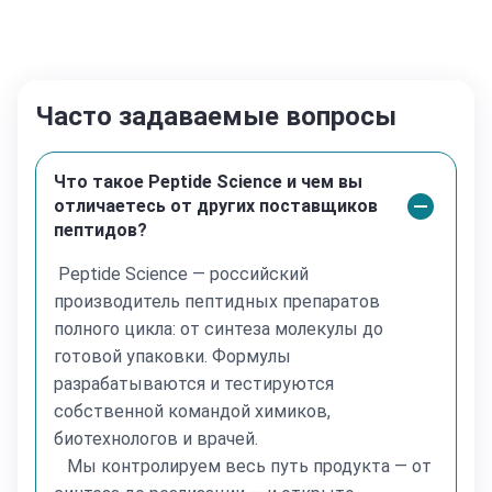
массы тела у мышей, не могут быть напрямую
перенесены на людей. AOD9604, предлагаемый к
продаже на сайте Peptide Sciences, предназначен
исключительно для образовательных и научных
Часто задаваемые вопросы
исследований и не для употребления человеком.
Покупайте AOD9604 только в том случае, если вы
являетесь лицензированным исследователем.
Что такое Peptide Science и чем вы
отличаетесь от других поставщиков
Противопоказания
пептидов?
Только для исследовательских целей.
Особые указания
Peptide Science — российский
Вся наша продукция изготавливается методом
производитель пептидных препаратов
лиофилизации (сублимационной сушки), что
полного цикла: от синтеза молекулы до
обеспечивает 100% стабильность пептидов при
готовой упаковки. Формулы
транспортировке в течение 3–4 месяцев.
разрабатываются и тестируются
Реконституция и хранение:
собственной командой химиков,
После реконституции (разведения в
биотехнологов и врачей.
бактериостатической воде) пептиды необходимо
Мы контролируем весь путь продукта — от
хранить в холодильнике при температуре +2…+8°C для