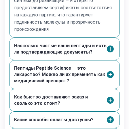
синтеза до реализации — и открыто
сохранения стабильности. Срок годности
предоставляем сертификаты соответствия
реконституированного раствора составляет до 30
на каждую партию, что гарантирует
дней.
подлинность молекулы и прозрачность
Описание процесса лиофилизации:
происхождения.
Лиофилизация — метод криодесикации, при котором
пептидный раствор подвергается замораживанию с
Насколько чистые ваши пептиды и есть
последующей сублимацией растворителя под
ли подтверждающие документы?
вакуумом. В результате происходит прямое
возгонение воды из твердой фазы в газообразную,
что приводит к образованию стабильного
Пептиды Peptide Science — это
лиофилизированного пептида в виде
лекарство? Можно ли их применять как
кристаллического белого порошка. Данная форма
медицинский препарат?
сохраняет стабильность при комнатной температуре
до момента реконституции.
Как быстро доставляют заказ и
сколько это стоит?
Рекомендации по хранению:
Кратковременное хранение (до 3–4 месяцев):
Лиофилизированные пептиды: допустимо хранение
Какие способы оплаты доступны?
при температуре до +25°C в защищенном от света