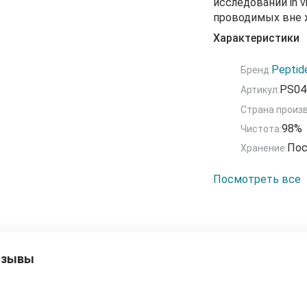
исследований in vi
проводимых вне 
лекарственными 
Характеристики
лечения или диагн
нарушений здоров
Peptid
Бренд:
PS04
Артикул:
ЗАПРЕЩЕНО ЗАКО
способом в орга
Страна произ
98%
Чистота:
Пос
Хранение:
Посмотреть все
тзывы