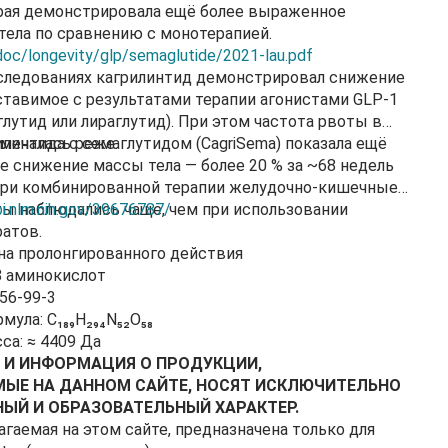
орая демонстрировала ещё более выраженное
ела по сравнению с монотерапией.
doc/longevity/glp/semaglutide/2021-lau.pdf
сследованиях кагрилинтид демонстрировал снижение
ставимое с результатами терапии агонистами GLP-1
глутид или лираглутид). При этом частота рвоты в
мечалась реже.
линтида с семаглутидом (CagriSema) показала ещё
 снижение массы тела — более 20 % за ~68 недель
 при комбинированной терапии желудочно-кишечные
ы наблюдались чаще, чем при использовании
i.nlm.nih.gov/39676787/
атов.
ина пролонгированного действия
8 аминокислот
56-99-3
ула: C₁₈₉H₂₉₄N₅₂O₅₈
са: ≈ 4409 Да
 И ИНФОРМАЦИЯ О ПРОДУКЦИИ,
ЫЕ НА ДАННОМ САЙТЕ, НОСЯТ ИСКЛЮЧИТЕЛЬНО
Й И ОБРАЗОВАТЕЛЬНЫЙ ХАРАКТЕР.
агаемая на этом сайте, предназначена только для