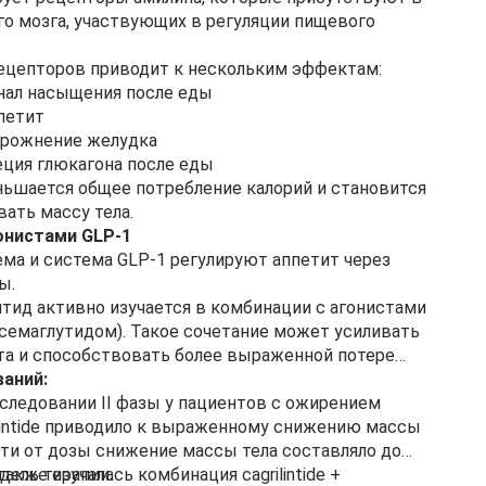
го мозга, участвующих в регуляции пищевого
ецепторов приводит к нескольким эффектам:
гнал насыщения после еды
петит
орожнение желудка
еция глюкагона после еды
ньшается общее потребление калорий и становится
вать массу тела.
онистами GLP-1
ма и система GLP-1 регулируют аппетит через
ы.
тид активно изучается в комбинации с агонистами
 семаглутидом). Такое сочетание может усиливать
та и способствовать более выраженной потере
аний:
следовании II фазы у пациентов с ожирением
lintide приводило к выраженному снижению массы
сти от дозы снижение массы тела составляло до
дель терапии.
акже изучалась комбинация cagrilintide +