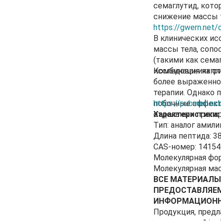
семаглутид, кот
снижение массы т
https://gwern.net/
В клинических и
массы тела, сопо
(такими как сема
исследованиях от
Комбинация кагри
более выраженное
терапии. Однако
побочные эффект
https://pubmed.ncb
отдельных препар
Характеристики:
Тип: аналог амил
Длина пептида: 3
CAS-номер: 14154
Молекулярная форм
Молекулярная мас
ВСЕ МАТЕРИАЛЫ
ПРЕДОСТАВЛЯЕМ
ИНФОРМАЦИОННЫ
Продукция, предл