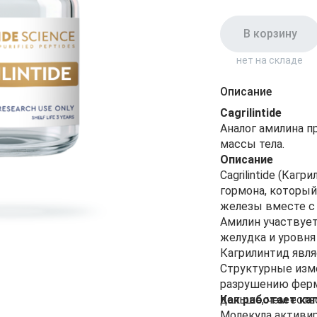
В корзину
нет на складе
Описание
Cagrilintide
Аналог амилина п
массы тела.
Описание
Cagrilintide (Каг
гормона, который
железы вместе с 
Амилин участвует
желудка и уровня
Кагрилинтид явля
Структурные изме
разрушению ферм
дольше, чем есте
Как работает ка
Молекула активи