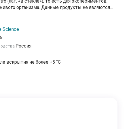
tro (лат. «в стекле»), то есть для экспериментов,
живого организма. Данные продукты не являются
средствами и не были одобрены для профилактики,
остики каких-либо заболеваний, патологий или
ья.
e Science
6
НОМ введение этих веществ каким-либо
низм человека или животных.
Россия
водства:
ле вскрытия не более +5 °С