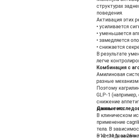
структурах задне
поведения.
Активация этих р
• усиливается си
• уменьшается ап
• замедляется оп
• снижается секр
В результате уме
легче контролиро
Комбинация с аг
Амилиновая систе
разные механизм
Поэтому кагрилин
GLP-1 (например,
снижение аппети
массы тела.
Данные исследов
В клиническом ис
применение cagri
тела. В зависимо
~10–11 % за 26 не
В исследованиях т