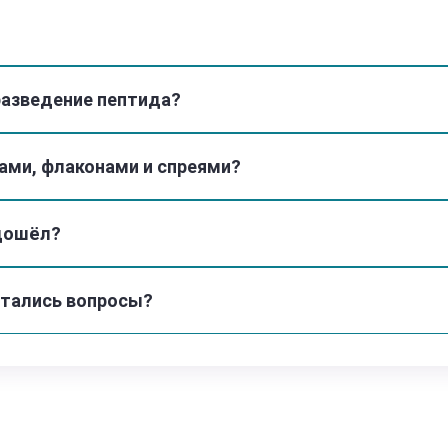
разведение пептида?
ами, флаконами и спреями?
одошёл?
остались вопросы?