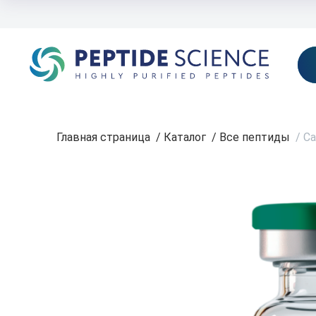
Журнал Peptide Plus
О нас
Доставка
Оплата
Контакты
П
Главная страница
/
Каталог
/
Все пептиды
/
Ca