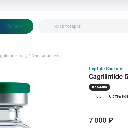
ептидный калькулятор
Регистрация в Партнёрской программе
Каталог
grilintide 5mg / Кагрилинтид
Peptide Science
Cagrilintid
Новинка
0.0
0 отзыво
7 000 ₽