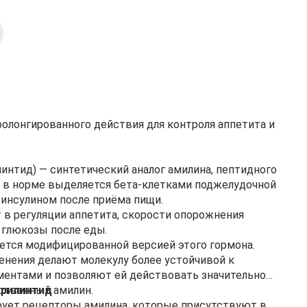
ролонгированного действия для контроля аппетита и
рилинтид) — синтетический аналог амилина, пептидного
 в норме выделяется бета-клетками поджелудочной
инсулином после приёма пищи.
 в регуляции аппетита, скорости опорожнения
 глюкозы после еды.
ется модифицированной версией этого гормона.
нения делают молекулу более устойчивой к
ентами и позволяют ей действовать значительно
ственный амилин.
грилинтид
рует рецепторы амилина, которые присутствуют в