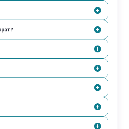
итохондриальной функции
раженности метаболического стресса
арат?
аний
ые исследования показали, что MOTS-c
уляции энергетического обмена, чувствительности
аптации клеток к метаболическому стрессу.
а по MOTS-c и метаболической регуляции
nih.gov/25738459
показано, что MOTS-c улучшал чувствительность к
л выраженность ожирения и метаболических
отных на высокожировой диете.
c как митохондриально-производному пептиду