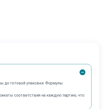
илизацию глюкозы
таболическую гибкость клеток
леточной адаптации к стрессу и физической
ассических стимуляторов, MOTS-c не «добавляет
яет поведение клетки в условиях энергетического
ьных моделях MOTS-c ассоциируется с:
лы до готовой упаковки. Формулы
етаболической адаптации
изической выносливости
фикаты соответствия на каждую партию, что
увствительности к инсулину