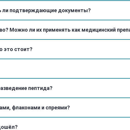
Поддержкой м
ть ли подтверждающие документы?
Снижением вы
тво? Можно ли их применять как медицинский преп
Данные исследов
Экспериментальн
о это стоит?
участвует в рег
к инсулину и ад
Ключевая работ
pubmed.ncbi.nlm.
разведение пептида?
В исследовании 
инсулину, снижа
нарушений у жив
ами, флаконами и спреями?
одошёл?
Обзор по MOTS-