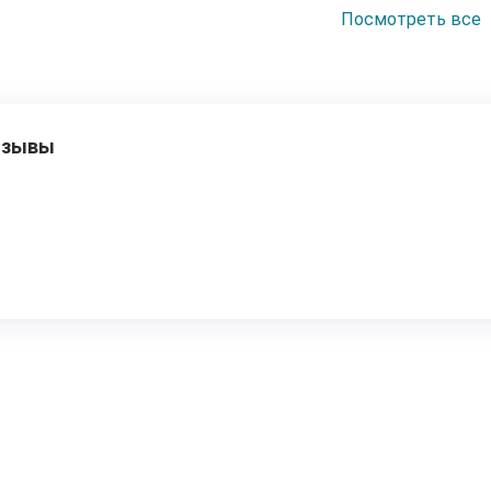
Посмотреть все
MOTS-c — 20 мг
Митохондриально
участвующий в р
тзывы
адаптации к мет
Механизм действ
MOTS-c действуе
влиянием клетка
недостаток энер
метаболических 
MOTS-c:
Активирует A
Повышает чув