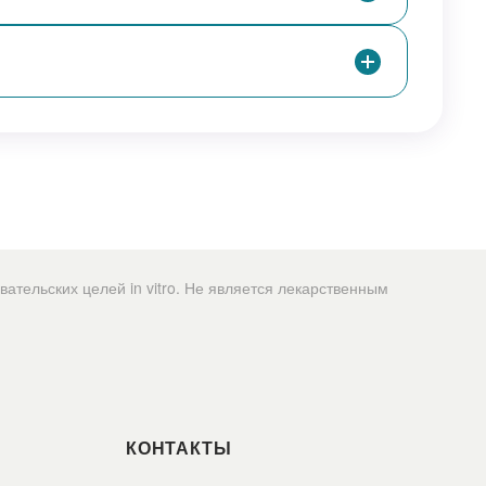
.gov/articles/PMC9905433
триваются механизмы действия MOTS-c: влияние на
 метаболизм глюкозы, инсулинорезистентность,
ответ и митохондриальную функцию.
там и механизмам MOTS-c
.gov/articles/PMC9854231
о, что MOTS-c действует преимущественно через путь
PK, влияя на энергетический обмен, чувствительность
тельских целей in vitro. Не является лекарственным
аление и клеточный ответ на стресс.
ция к физической нагрузке
gov/articles/PMC9171157
ается связь MOTS-c с физической нагрузкой,
КОНТАКТЫ
и адаптацией скелетных мышц к энергетическому