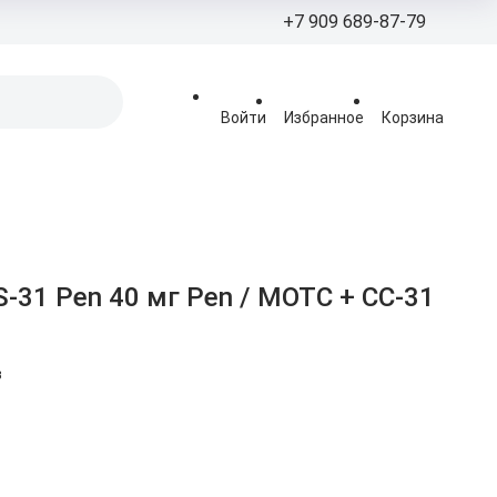
+7 909 689-87-79
+7 909 689-8
Войти
Избранное
Корзина
zakaz@peptidesci
Пн - Вс: 09:00 - 21
г. Москва, вн.тер. 
Муниципальный О
Раменки, ул. Пудо
дом 4, помещение
-31 Pen 40 мг Pen / МОТС + СС-31
в