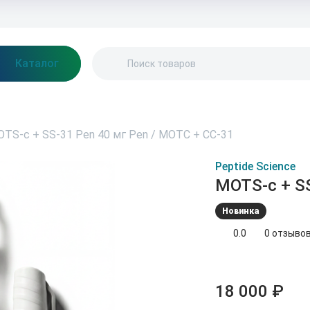
ептидный калькулятор
Регистрация в Партнёрской программе
Каталог
TS-c + SS-31 Pen 40 мг Pen / МОТС + СС-31
Peptide Science
MOTS-c + SS
Новинка
0.0
0 отзыво
18 000 ₽