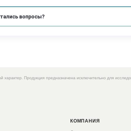
pmc.ncbi.nlm.nih
В обзоре рассма
остались вопросы?
AMPK-сигналинг,
воспалительный 
Обзор по эффек
pmc.ncbi.nlm.nih
В статье описан
Folate–AICAR–AM
характер. Продукция предназначена исключительно для исследова
к инсулину, восп
MOTS-c и адапта
pmc.ncbi.nlm.nih.
КОМПАНИЯ
В обзоре обсужд
митогормезисом 