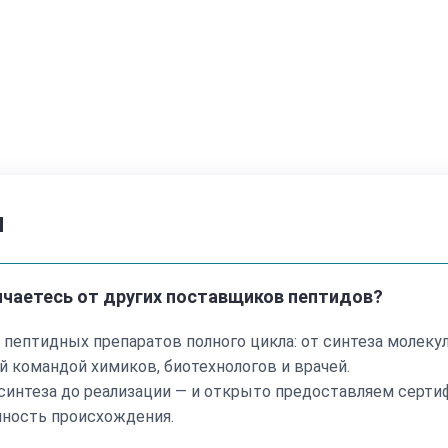
Усиливает ут
Влияет на ме
Участвует в к
нагрузке
В отличие от кл
энергию», а мен
ы
дефицита.
Эффекты
В экспериментал
личаетесь от других поставщиков пептидов?
 пептидных препаратов полного цикла: от синтеза молеку
Улучшением м
 командой химиков, биотехнологов и врачей.
Повышением ф
интеза до реализации — и открыто предоставляем серти
чность происхождения.
Улучшением ч