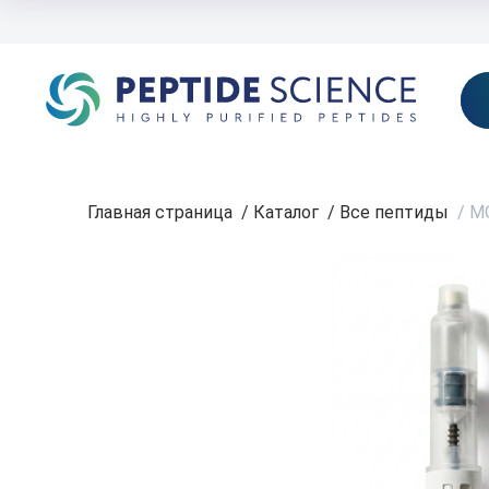
Журнал Peptide Plus
О нас
Доставка
Оплата
Контакты
П
Главная страница
/
Каталог
/
Все пептиды
/
MO