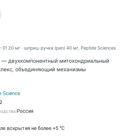
31 20 мг · шприц-ручка (pen) 40 мг, Peptide Sciences
— двухкомпонентный митохондриальный
плекс, объединяющий механизмы
 адаптации и прямой защиты митохондрий.
матривается в контексте состояний,
e Science
ся нарушением энергетического обмена,
2
ой дисфункцией, оксидативным стрессом и
Россия
водства:
очной выносливости.
ле вскрытия не более +5 °С
лекса