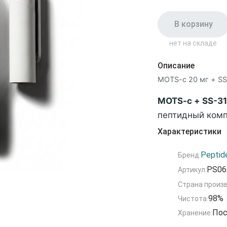
В корзину
нет на складе
Описание
MOTS-c 20 мг + SS-
MOTS-c + SS-31
пептидный ком
метаболической
Характеристики
Комбинация расс
Peptid
Бренд:
сопровождающих
PS06
Артикул:
митохондриальн
Страна произ
снижением клет
98%
Чистота:
Пос
Хранение:
Состав комп