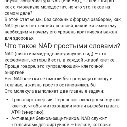
звучит аббревиатура NAD (или НАД). О ней говорят
как о «молекуле молодости», но что это такое на
самом деле?
В этой статье мы без сложных формул разберем, как
NAD управляет нашей энергией, какой витамин ему
необходим и почему его уровень критически важен
для здоровья.
Что такое NAD простыми словами?
NAD (никотинамид-аденин-динуклеотид) — это
кофермент, который есть в каждой живой клетке.
Проще говоря, это «управляющий» клеточной
энергией.
Без NAD клетки не смогли бы превращать пищу в
топливо, и жизнь просто остановилась бы.
Эта молекула выполняет две главные задачи:
Транспорт энергии. Переносит электроны внутри
клетки, чтобы митохондрии могли вырабатывать
АТФ (энергию).
Активация белков-защитников. NAD служит
«топливом» для сиртуинов — белков, которые